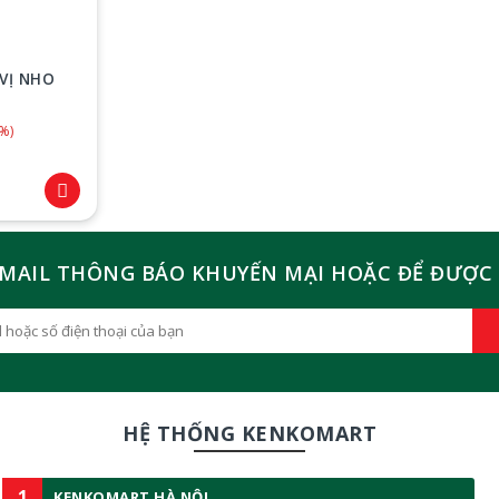
VỊ NHO
5%)
MAIL THÔNG BÁO KHUYẾN MẠI HOẶC ĐỂ ĐƯỢC 
HỆ THỐNG KENKOMART
1
KENKOMART HÀ NỘI