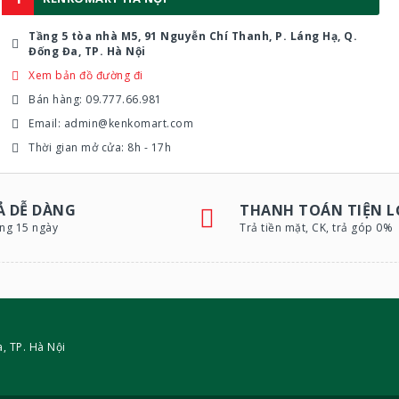
Tầng 5 tòa nhà M5, 91 Nguyễn Chí Thanh, P. Láng Hạ, Q.
Đống Đa, TP. Hà Nội
Xem bản đồ đường đi
Bán hàng: 09.777.66.981
Email: admin@kenkomart.com
Thời gian mở cửa: 8h - 17h
Ả DỄ DÀNG
THANH TOÁN TIỆN L
ong 15 ngày
Trả tiền mặt, CK, trả góp 0%
, TP. Hà Nội