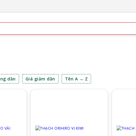
ăng dần
Giá giảm dần
Tên A → Z