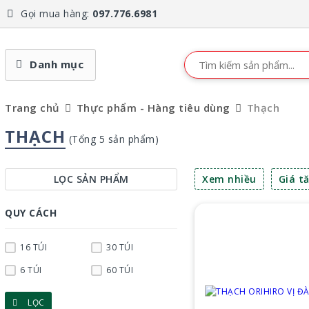
Gọi mua hàng:
097.776.6981
Danh mục
Trang chủ
Thực phẩm - Hàng tiêu dùng
Thạch
THẠCH
(Tổng 5 sản phẩm)
LỌC SẢN PHẨM
Xem nhiều
Giá t
QUY CÁCH
16 TÚI
30 TÚI
6 TÚI
60 TÚI
LỌC