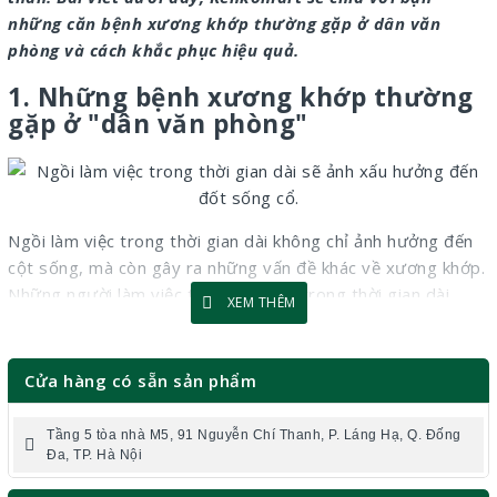
những căn bệnh xương khớp thường gặp ở dân văn
phòng và cách khắc phục hiệu quả.
1. Những bệnh xương khớp thường
gặp ở "dân văn phòng"
Ngồi làm việc trong thời gian dài không chỉ ảnh hưởng đến
cột sống, mà còn gây ra những vấn đề khác về xương khớp.
Những người làm việc tại văn phòng trong thời gian dài
XEM THÊM
phần lớn thường mắc các bệnh như: Thoái hóa đốt sống cổ,
đau lưng dưới, viêm khớp vai hay hội chứng ống cổ tay.
Cửa hàng có sẵn sản phẩm
Thoái hóa đốt sống cổ:
Đây là bệnh phí bổ phiến
thường gặp ở dân văn phòng. Ngồi lâu trong khoảng
Tầng 5 tòa nhà M5, 91 Nguyễn Chí Thanh, P. Láng Hạ, Q. Đống
thoải gian dài, nhất là khi ngồi sai tư thế sẽ dẫn đến cột
Đa, TP. Hà Nội
sống bị áp lực liên tục gây thoái hóa. Cột sống không chỉ