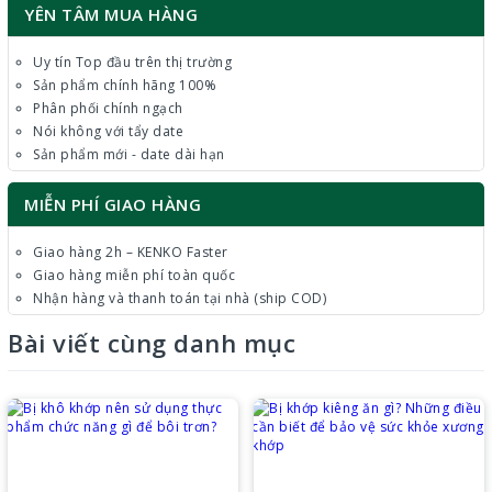
chống lại các vấn đề về sức khỏe do tuổi tác gây nên,
YÊN TÂM MUA HÀNG
bao gồm cả tình trạng viêm xương khớp.
Giảm viêm:
Giảm viêm, tăng cường tái tạo sụn giúp sụn
Uy tín Top đầu trên thị trường
Sản phẩm chính hãng 100%
hoạt động khỏe mạnh, bền vững.
Phân phối chính ngạch
Hỗ trợ khớp khỏe mạnh:
Tạo ra các hóa chất tham gia
Nói không với tẩy date
vào quá trình sản xuất dịch, sụn khớp giúp hỗ trợ phát
Sản phẩm mới - date dài hạn
triển các mô giữa các khớp ở trong cơ thể. Bên cạnh đó,
một số nghiên cứu đã chỉ ra Viên uống bổ xương khớp
MIỄN PHÍ GIAO HÀNG
Glucosamine Orihiro bảo vệ mô khớp bằng việc làm chậm
Giao hàng 2h – KENKO Faster
quá trình thoái hóa của sụn.
Giao hàng miễn phí toàn quốc
Điều trị rối loạn xương, khớp:
Gluocosamine giống
Nhận hàng và thanh toán tại nhà (ship COD)
như một chất bổ sung có tác dụng hỗ trợ điều trị những
Bài viết cùng danh mục
vấn đề về xương, khớp như: Viêm khớp dạng thấp, loãng
xương, viêm xương khớp.
Bên cạnh việc sử dụng thực phẩm chức năng bôi trơn khớp