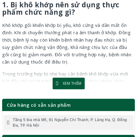
1. Bị khô khớp nên sử dụng thực
phẩm chức năng gì?
Khô khớp gối khiến khớp bị yếu, khô cứng và dần mất ổn
định. Khi di chuyển thường phát ra âm thanh ở khớp. Đồng
thời, bệnh lý này còn khiến bệnh nhân hay đau nhức và bị
suy giảm chức năng vận động, khả năng chịu lực của đầu
gối cũng bị giảm mạnh. Đối với trường hợp này, bệnh nhân
cần sử dụng thuốc để điều trị.
Trong trường hợp bị nhẹ hay căn bệnh khô khớp vừa mới
bắt đầu thì người bệnh có thể sử dụng thực phẩm chức
XEM THÊM
năng bôi trơn khớp gối kết hợp chế độ ăn uống, rèn luyện
thể dục thể thao thường xuyên.
Viên uống bổ xương
khớp Glucosamine Orihiro
là thực phẩm chức năng tốt
Cửa hàng có sẵn sản phẩm
cho xương khớp được sản xuất từ Nhật Bản, đem đến các
công dụng như:
Tầng 5 tòa nhà M5, 91 Nguyễn Chí Thanh, P. Láng Hạ, Q. Đống
Đa, TP. Hà Nội
Nuôi dưỡng sụn khớp:
Hỗ trợ sức khỏe xương khớp,